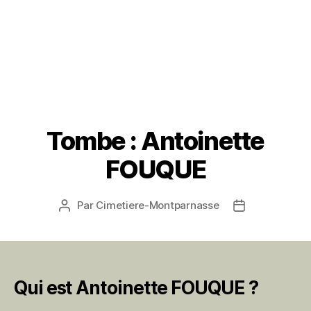
Tombe : Antoinette
FOUQUE
Par
Cimetiere-Montparnasse
Auteur
Date
de
de
l’article
l’article
Qui est Antoinette FOUQUE ?