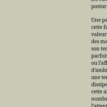
postur
Une pa
cette f
valeur
des ma
son te
parfoi
ou l’af
d’ambig
une te
dissipe
cette 
nombre
l’atte