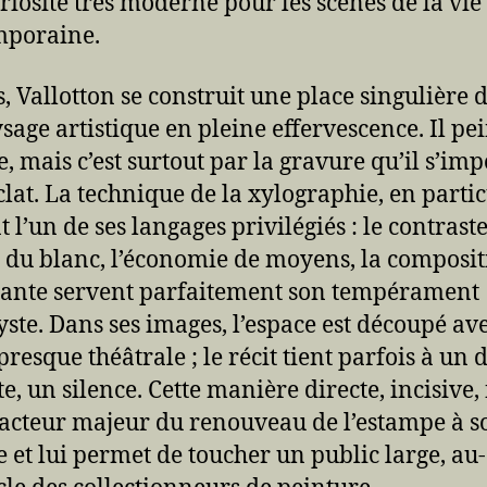
riosité très moderne pour les scènes de la vie
mporaine.
s, Vallotton se construit une place singulière 
sage artistique en pleine effervescence. Il pein
e, mais c’est surtout par la gravure qu’il s’im
clat. La technique de la xylographie, en partic
 l’un de ses langages privilégiés : le contrast
t du blanc, l’économie de moyens, la composi
ante servent parfaitement son tempérament
yste. Dans ses images, l’espace est découpé av
presque théâtrale ; le récit tient parfois à un d
e, un silence. Cette manière directe, incisive, 
 acteur majeur du renouveau de l’estampe à s
 et lui permet de toucher un public large, au