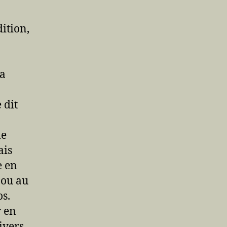
dition,
la
 dit
le
ais
e en
 ou au
os.
r en
ivers.