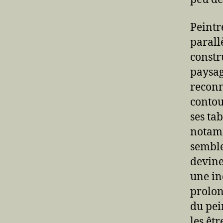
Peintr
parall
constru
paysag
reconn
contou
ses ta
notamm
semble
devine
une in
prolon
du pein
les êtr