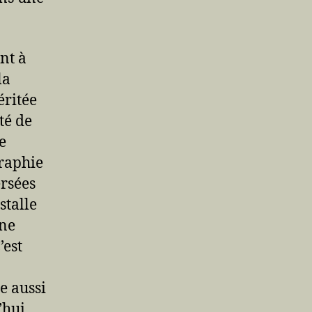
nt à
la
éritée
té de
e
graphie
ersées
stalle
 ne
’est
e aussi
’hui