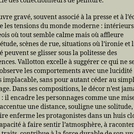
cle des collectionneurs de peinture.
vre gravé, souvent associé à la presse et à l’é
e les tensions du monde moderne : intérieurs
ois où tout semble calme mais où affleure
étude, scènes de rue, situations où l’ironie et 
é peuvent se glisser sous la politesse des
nces. Vallotton excelle à suggérer ce qui ne se
l observe les comportements avec une lucidité
s implacable, sans pour autant céder au simp
age. Dans ses compositions, le décor n’est jam
 : il encadre les personnages comme une mis
 accentue une distance, souligne une solitude,
ire enferme les protagonistes dans un huis cl
capacité à faire sentir l’atmosphère, à raconte
 traits, contribue à la force durable de son un