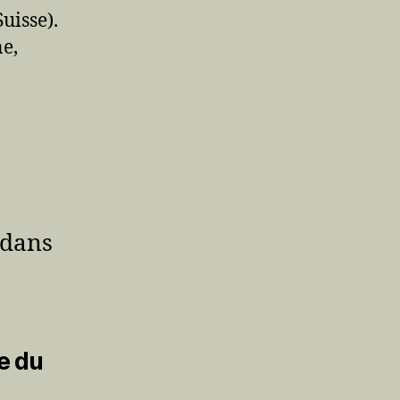
uisse).
e,
 dans
e du