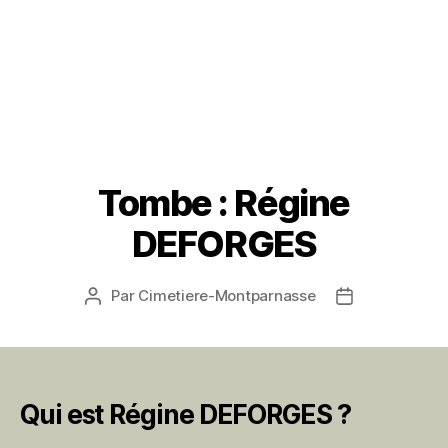
Tombe : Régine
DEFORGES
Par
Cimetiere-Montparnasse
Auteur
Date
de
de
l’article
l’article
Qui est Régine DEFORGES ?