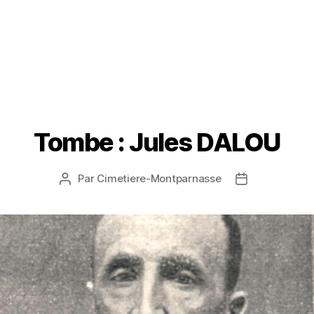
Tombe : Jules DALOU
Par
Cimetiere-Montparnasse
Auteur
Date
de
de
l’article
l’article